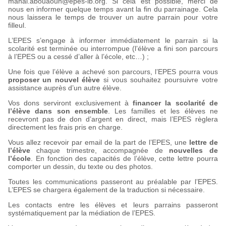
manal.abouaoun@epes-lb.org. Si cela est possible, merci de
nous en informer quelque temps avant la fin du parrainage. Cela
nous laissera le temps de trouver un autre parrain pour votre
filleul.
L’EPES s’engage à informer immédiatement le parrain si la
scolarité est terminée ou interrompue (l’élève a fini son parcours
à l’EPES ou a cessé d’aller à l’école, etc…) ;
Une fois que l’élève a achevé son parcours, l’EPES pourra vous
proposer un nouvel élève
si vous souhaitez poursuivre votre
assistance auprès d’un autre élève.
Vos dons serviront exclusivement à
financer la scolarité de
l’élève dans son ensemble
. Les familles et les élèves ne
recevront pas de don d’argent en direct, mais l’EPES règlera
directement les frais pris en charge.
Vous allez recevoir par email de la part de l’EPES, une
lettre de
l’élève
chaque trimestre, accompagnée de
nouvelles de
l’école
. En fonction des capacités de l’élève, cette lettre pourra
comporter un dessin, du texte ou des photos.
Toutes les communications passeront au préalable par l’EPES.
L’EPES se chargera également de la traduction si nécessaire.
Les contacts entre les élèves et leurs parrains passeront
systématiquement par la médiation de l’EPES.